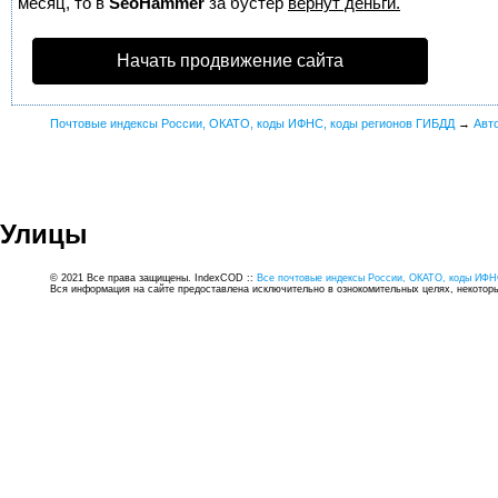
месяц, то в
SeoHammer
за бустер
вернут деньги.
Начать продвижение сайта
Почтовые индексы России, ОКАТО, коды ИФНС, коды регионов ГИБДД
→
Авт
Улицы
© 2021 Все права защищены. IndexCOD ::
Все почтовые индексы России, ОКАТО, коды ИФН
Вся информация на сайте предоставлена исключительно в ознокомительных целях, некоторые