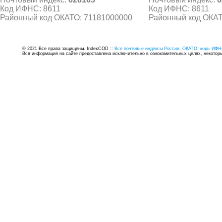
Код ИФНС: 8611
Код ИФНС: 8611
Районный код ОКАТО: 71181000000
Районный код ОКАТ
© 2021 Все права защищены. IndexCOD ::
Все почтовые индексы России, ОКАТО, коды ИФН
Вся информация на сайте предоставлена исключительно в ознокомительных целях, некоторые