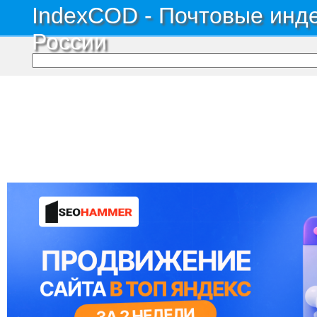
IndexCOD - Почтовые инде
России