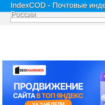
IndexCOD - Почтовые инде
России