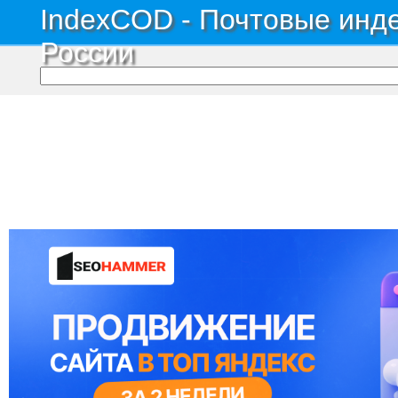
IndexCOD - Почтовые инде
России