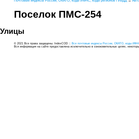
Почтовые индексы России, ОКАТО, коды ИФНС, коды регионов ГИБДД
→
Авт
Поселок ПМС-254
Улицы
© 2021 Все права защищены. IndexCOD ::
Все почтовые индексы России, ОКАТО, коды ИФН
Вся информация на сайте предоставлена исключительно в ознокомительных целях, некоторые