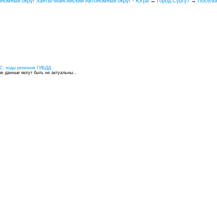
ономный округ Ханты-Мансийский Автономный округ - Югра
→
Город Сургут
→
Посело
С, коды регионов ГИБДД
 данные могут быть не актуальны...