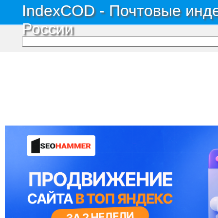
IndexCOD - Почтовые инде
России