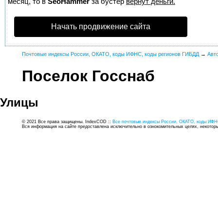
месяц, то в
SeoHammer
за бустер
вернут деньги.
Начать продвижение сайта
Почтовые индексы России, ОКАТО, коды ИФНС, коды регионов ГИБДД
→
Авт
Поселок Госснаб
Улицы
© 2021 Все права защищены. IndexCOD ::
Все почтовые индексы России, ОКАТО, коды ИФН
Вся информация на сайте предоставлена исключительно в ознокомительных целях, некоторые