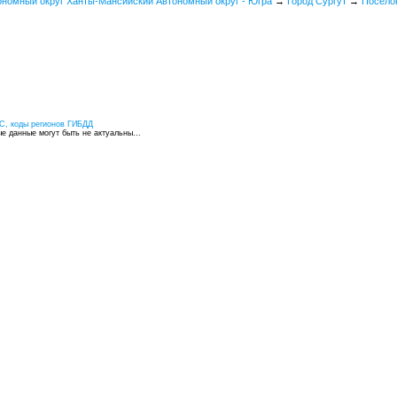
ономный округ Ханты-Мансийский Автономный округ - Югра
→
Город Сургут
→
Посело
С, коды регионов ГИБДД
 данные могут быть не актуальны...