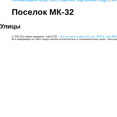
Почтовые индексы России, ОКАТО, коды ИФНС, коды регионов ГИБДД
→
Авт
Поселок МК-32
Улицы
© 2021 Все права защищены. IndexCOD ::
Все почтовые индексы России, ОКАТО, коды ИФН
Вся информация на сайте предоставлена исключительно в ознокомительных целях, некоторые