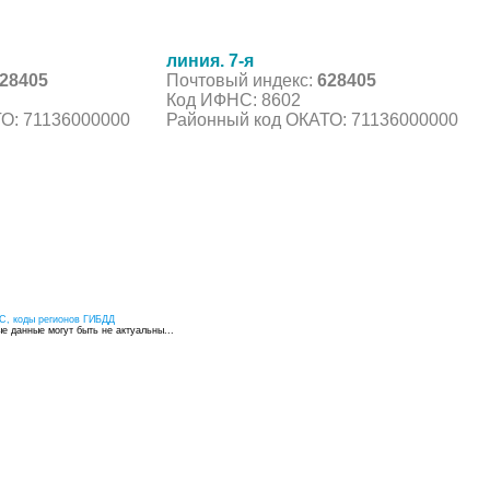
линия. 7-я
28405
Почтовый индекс:
628405
Код ИФНС: 8602
О: 71136000000
Районный код ОКАТО: 71136000000
С, коды регионов ГИБДД
 данные могут быть не актуальны...