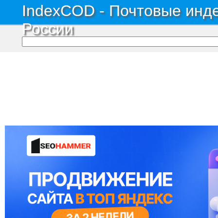
IndexCOD - Почтовые инде
России