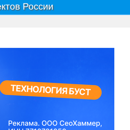
ектов России
ышленная зона ГСДЦ Жемчужина