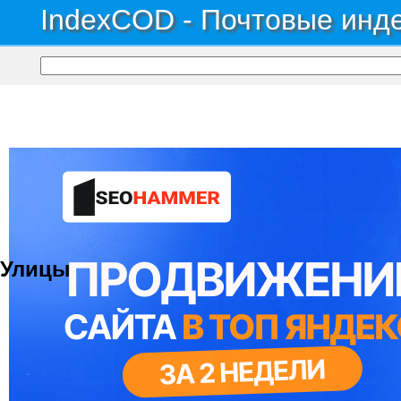
IndexCOD - Почтовые инде
Почтовые индексы России, ОКАТО, коды ИФНС, коды регионов ГИБДД
→
Авт
Промышленная зона ГС
Улицы
© 2021 Все права защищены. IndexCOD ::
Все почтовые индексы России, ОКАТО, коды ИФН
Вся информация на сайте предоставлена исключительно в ознокомительных целях, некоторые