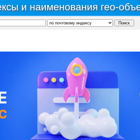
ксы и наименования гео-объ
ономный округ Ханты-Мансийский Автономный округ - Югра
→
Город Пыть-Ях
→
Пром
ДЦ Жемчужина
С, коды регионов ГИБДД
 данные могут быть не актуальны...