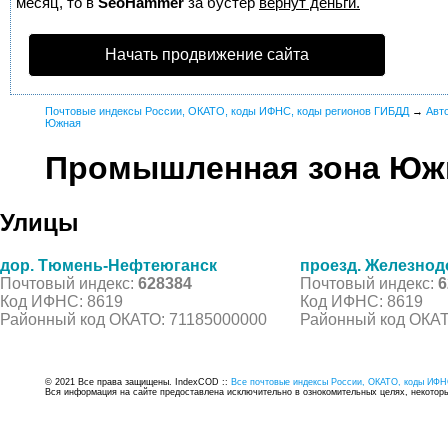
месяц, то в
SeoHammer
за бустер
вернут деньги.
Начать продвижение сайта
Почтовые индексы России, ОКАТО, коды ИФНС, коды регионов ГИБДД
→
Авт
Южная
Промышленная зона Юж
Улицы
дор. Тюмень-Нефтеюганск
проезд. Железно
Почтовый индекс:
628384
Почтовый индекс:
6
Код ИФНС: 8619
Код ИФНС: 8619
Районный код ОКАТО: 71185000000
Районный код ОКАТ
© 2021 Все права защищены. IndexCOD ::
Все почтовые индексы России, ОКАТО, коды ИФН
Вся информация на сайте предоставлена исключительно в ознокомительных целях, некоторые