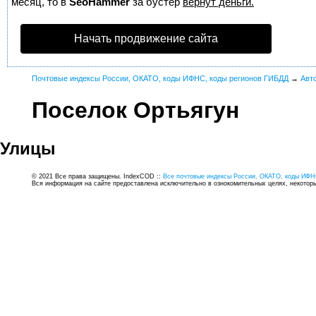
месяц, то в
SeoHammer
за бустер
вернут деньги.
Начать продвижение сайта
Почтовые индексы России, ОКАТО, коды ИФНС, коды регионов ГИБДД
→
Авт
Поселок Ортьягун
Улицы
© 2021 Все права защищены. IndexCOD ::
Все почтовые индексы России, ОКАТО, коды ИФН
Вся информация на сайте предоставлена исключительно в ознокомительных целях, некоторые