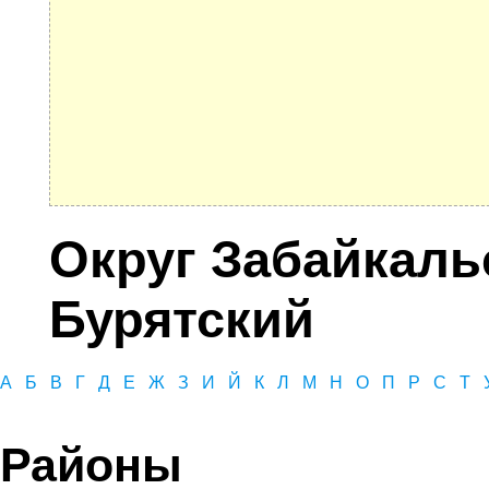
Округ Забайкаль
Бурятский
А
Б
В
Г
Д
Е
Ж
З
И
Й
К
Л
М
Н
О
П
Р
С
Т
Районы