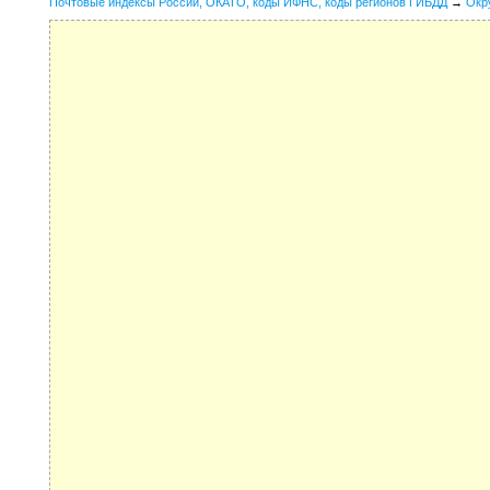
Почтовые индексы России, ОКАТО, коды ИФНС, коды регионов ГИБДД
→
Окр