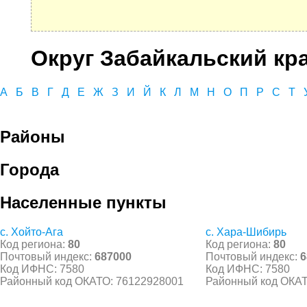
Округ Забайкальский кр
А
Б
В
Г
Д
Е
Ж
З
И
Й
К
Л
М
Н
О
П
Р
С
Т
Районы
Города
Населенные пункты
с. Хойто-Ага
с. Хара-Шибирь
Код региона:
80
Код региона:
80
Почтовый индекс:
687000
Почтовый индекс:
6
Код ИФНС: 7580
Код ИФНС: 7580
Районный код ОКАТО: 76122928001
Районный код ОКАТ