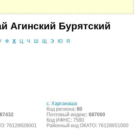
ай Агинский Бурятский
У
Ф
Х
Ц
Ч
Ш
Щ
Э
Ю
Я
с. Харганаша
Код региона:
80
87432
Почтовый индекс:
687000
Код ИФНС: 7580
О: 76128928001
Районный код ОКАТО: 76128651000