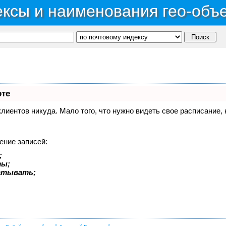
ксы и наименования гео-объ
оте
 клиентов никуда. Мало того, что нужно видеть свое расписание
ение записей:
;
ты;
батывать;