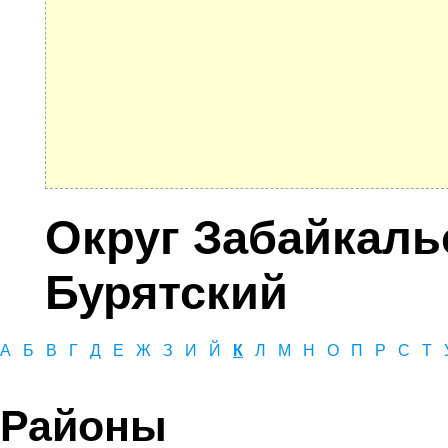
Округ Забайкаль
Бурятский
А
Б
В
Г
Д
Е
Ж
З
И
Й
К
Л
М
Н
О
П
Р
С
Т
Районы