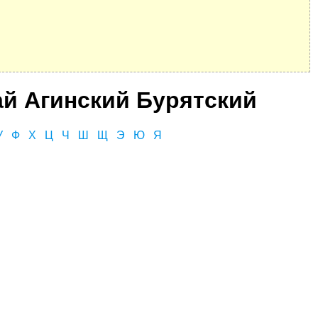
ай Агинский Бурятский
У
Ф
Х
Ц
Ч
Ш
Щ
Э
Ю
Я
С, коды регионов ГИБДД
 данные могут быть не актуальны...