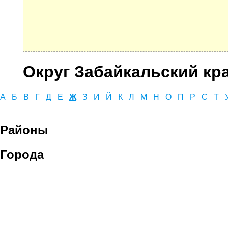
Округ Забайкальский кр
А
Б
В
Г
Д
Е
Ж
З
И
Й
К
Л
М
Н
О
П
Р
С
Т
Районы
Города
Населенные пункты
© 2021 Все права защищены. IndexCOD ::
Все почтовые индексы России, ОКАТО, коды ИФН
Вся информация на сайте предоставлена исключительно в ознокомительных целях, некоторые