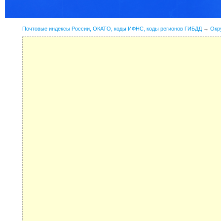
Почтовые индексы России, ОКАТО, коды ИФНС, коды регионов ГИБДД
→
Окр