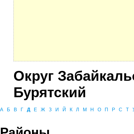
Округ Забайкаль
Бурятский
А
Б
В
Г
Д
Е
Ж
З
И
Й
К
Л
М
Н
О
П
Р
С
Т
Районы