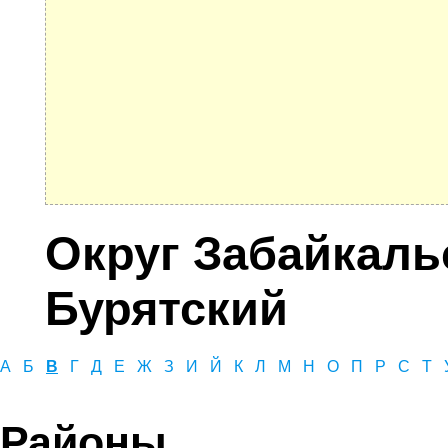
Округ Забайкаль
Бурятский
А
Б
В
Г
Д
Е
Ж
З
И
Й
К
Л
М
Н
О
П
Р
С
Т
Районы