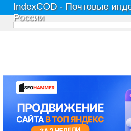
IndexCOD - Почтовые инде
России