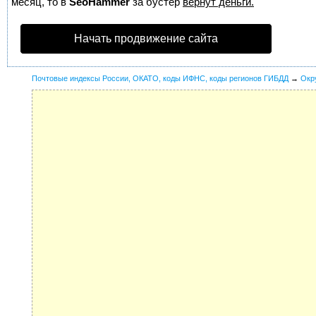
месяц, то в
SeoHammer
за бустер
вернут деньги.
Начать продвижение сайта
Почтовые индексы России, ОКАТО, коды ИФНС, коды регионов ГИБДД
→
Окр