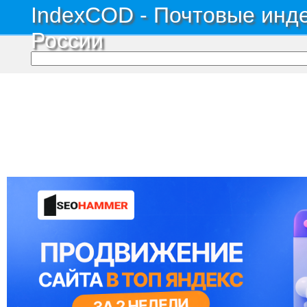
IndexCOD - Почтовые инде
России