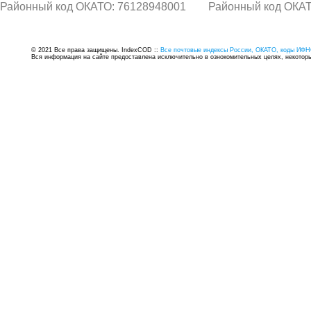
Районный код ОКАТО: 76128948001
Районный код ОКАТ
© 2021 Все права защищены. IndexCOD ::
Все почтовые индексы России, ОКАТО, коды ИФН
Вся информация на сайте предоставлена исключительно в ознокомительных целях, некоторые