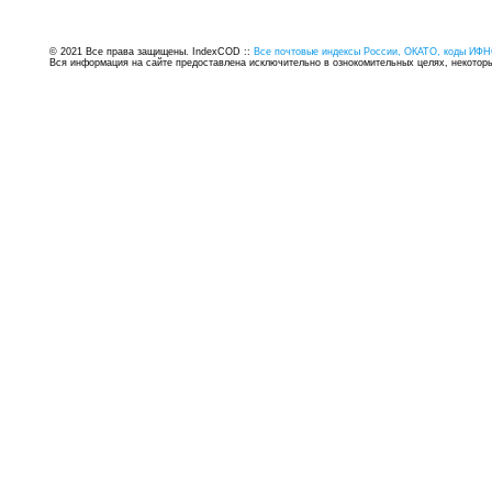
© 2021 Все права защищены. IndexCOD ::
Все почтовые индексы России, ОКАТО, коды ИФН
Вся информация на сайте предоставлена исключительно в ознокомительных целях, некоторые