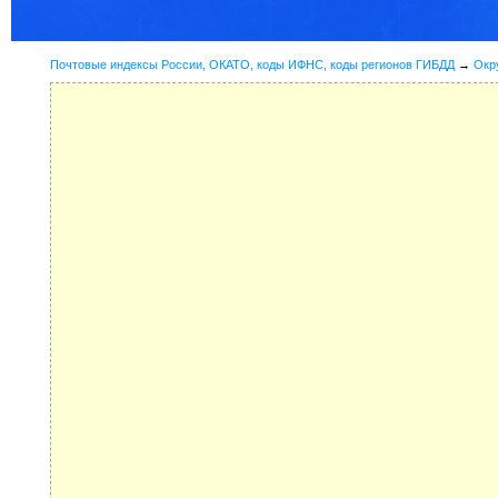
Почтовые индексы России, ОКАТО, коды ИФНС, коды регионов ГИБДД
→
Окр