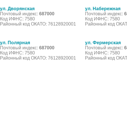
ул. Дворянская
ул. Набережная
Почтовый индекс:
687000
Почтовый индекс:
6
Код ИФНС: 7580
Код ИФНС: 7580
Районный код ОКАТО: 76128920001
Районный код ОКАТ
ул. Полярная
ул. Фермерская
Почтовый индекс:
687000
Почтовый индекс:
6
Код ИФНС: 7580
Код ИФНС: 7580
Районный код ОКАТО: 76128920001
Районный код ОКАТ
© 2021 Все права защищены. IndexCOD ::
Все почтовые индексы России, ОКАТО, коды ИФН
Вся информация на сайте предоставлена исключительно в ознокомительных целях, некоторые