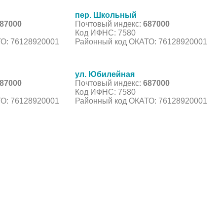
пер. Школьный
87000
Почтовый индекс:
687000
Код ИФНС: 7580
О: 76128920001
Районный код ОКАТО: 76128920001
ул. Юбилейная
87000
Почтовый индекс:
687000
Код ИФНС: 7580
О: 76128920001
Районный код ОКАТО: 76128920001
С, коды регионов ГИБДД
 данные могут быть не актуальны...