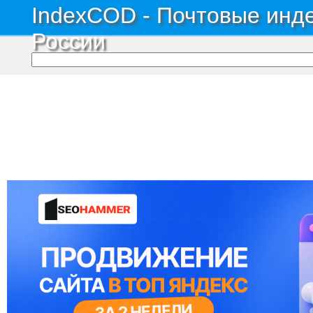
IndexCOD - Почтовые инде
России