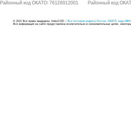
Районный код ОКАТО: 76128912001
Районный код ОКАТ
© 2021 Все права защищены. IndexCOD ::
Все почтовые индексы России, ОКАТО, коды ИФН
Вся информация на сайте предоставлена исключительно в ознокомительных целях, некоторые