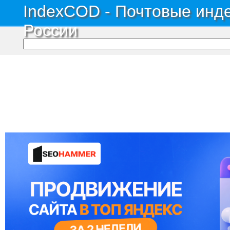
IndexCOD - Почтовые инде
России