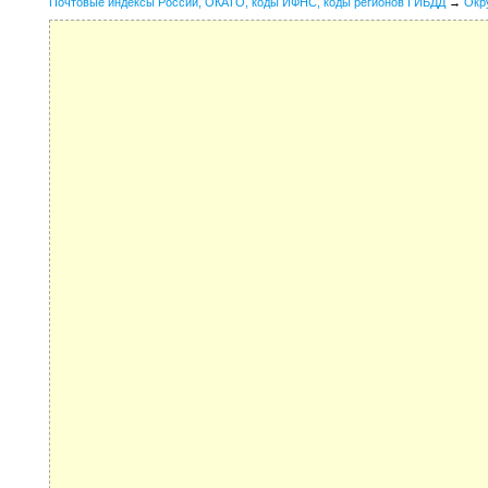
Почтовые индексы России, ОКАТО, коды ИФНС, коды регионов ГИБДД
→
Окр