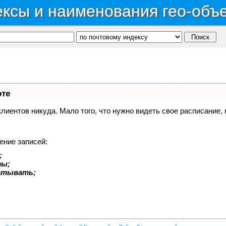
ксы и наименования гео-объ
оте
 клиентов никуда. Мало того, что нужно видеть свое расписание
ение записей:
;
ты;
батывать;