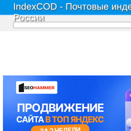
IndexCOD - Почтовые инде
России