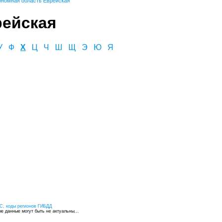
ономная область Еврейская
рейская
У
Ф
Х
Ц
Ч
Ш
Щ
Э
Ю
Я
С, коды регионов ГИБДД
 данные могут быть не актуальны...