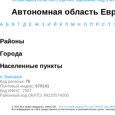
Почтовые индексы России, ОКАТО, коды ИФНС, коды регионов ГИБДД
→
Авт
Автономная область Ев
А
Б
В
Г
Д
Е
Ж
З
И
Й
К
Л
М
Н
О
П
Р
С
Т
Районы
Города
Населенные пункты
п. Хинганск
Код региона:
79
Почтовый индекс:
679141
Код ИФНС: 7907
Районный код ОКАТО: 99220574000
© 2021 Все права защищены. IndexCOD ::
Все почтовые индексы России, ОКАТО, коды ИФН
Вся информация на сайте предоставлена исключительно в ознокомительных целях, некоторые