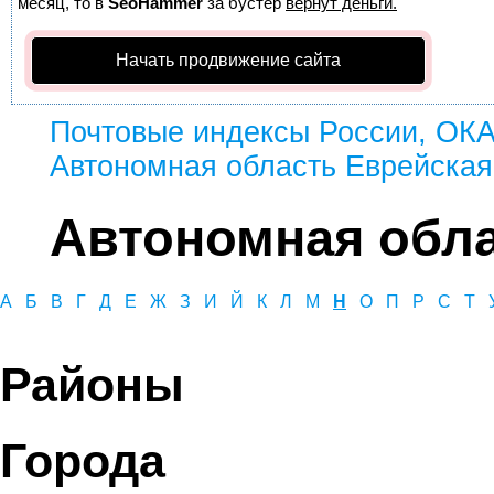
месяц, то в
SeoHammer
за бустер
вернут деньги.
Начать продвижение сайта
Почтовые индексы России, ОК
Автономная область Еврейская
Автономная обла
А
Б
В
Г
Д
Е
Ж
З
И
Й
К
Л
М
Н
О
П
Р
С
Т
Районы
Города