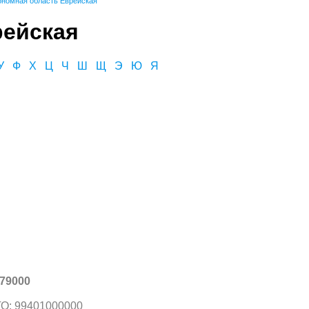
ономная область Еврейская
рейская
У
Ф
Х
Ц
Ч
Ш
Щ
Э
Ю
Я
79000
О: 99401000000