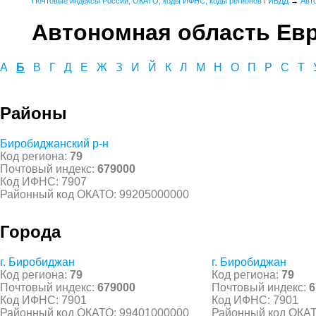
Почтовые индексы России, ОКАТО, коды ИФНС, коды регионов ГИБДД
→
Авт
Автономная область Ев
А
Б
В
Г
Д
Е
Ж
З
И
Й
К
Л
М
Н
О
П
Р
С
Т
Районы
Биробиджанский р-н
Код региона:
79
Почтовый индекс:
679000
Код ИФНС: 7907
Районный код ОКАТО: 99205000000
Города
г. Биробиджан
г. Биробиджан
Код региона:
79
Код региона:
79
Почтовый индекс:
679000
Почтовый индекс:
6
Код ИФНС: 7901
Код ИФНС: 7901
Районный код ОКАТО: 99401000000
Районный код ОКАТ