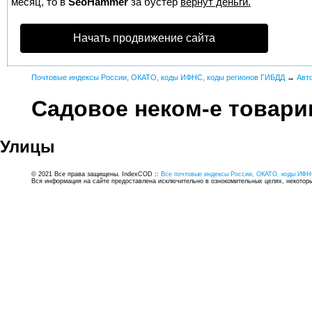
месяц, то в
SeoHammer
за бустер
вернут деньги.
Начать продвижение сайта
Почтовые индексы России, ОКАТО, коды ИФНС, коды регионов ГИБДД
→
Авт
Садовое неком-е товар
Улицы
© 2021 Все права защищены. IndexCOD ::
Все почтовые индексы России, ОКАТО, коды ИФН
Вся информация на сайте предоставлена исключительно в ознокомительных целях, некоторые