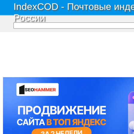
IndexCOD - Почтовые инде
России