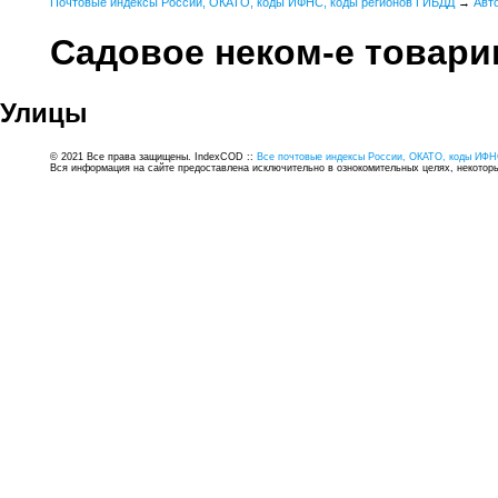
Почтовые индексы России, ОКАТО, коды ИФНС, коды регионов ГИБДД
→
Авт
Садовое неком-е товари
Улицы
© 2021 Все права защищены. IndexCOD ::
Все почтовые индексы России, ОКАТО, коды ИФН
Вся информация на сайте предоставлена исключительно в ознокомительных целях, некоторые