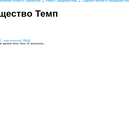
ономная область Еврейская
→
Район Смидовичский
→
Садовое неком-е товарищество
щество Темп
С, коды регионов ГИБДД
 данные могут быть не актуальны...