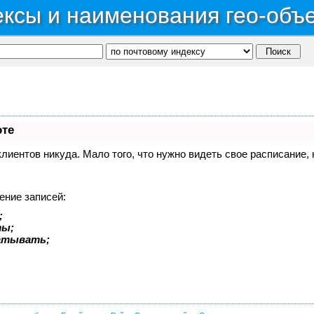
ксы и наименования гео-объ
оте
 клиентов никуда. Мало того, что нужно видеть свое расписание
ение записей:
;
ты;
батывать;