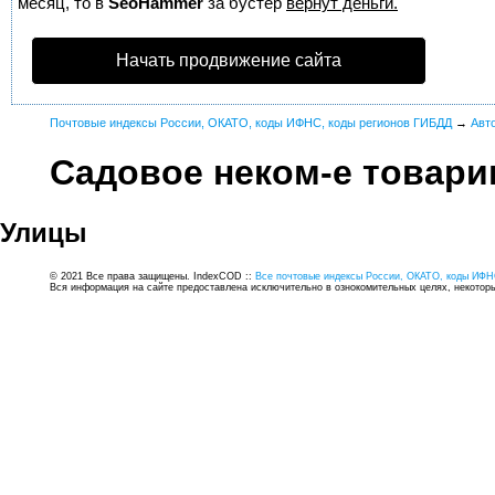
месяц, то в
SeoHammer
за бустер
вернут деньги.
Начать продвижение сайта
Почтовые индексы России, ОКАТО, коды ИФНС, коды регионов ГИБДД
→
Авт
Садовое неком-е товари
Улицы
© 2021 Все права защищены. IndexCOD ::
Все почтовые индексы России, ОКАТО, коды ИФН
Вся информация на сайте предоставлена исключительно в ознокомительных целях, некоторые