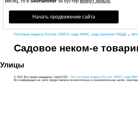
месяц, то в
SeoHammer
за бустер
вернут деньги.
Начать продвижение сайта
Почтовые индексы России, ОКАТО, коды ИФНС, коды регионов ГИБДД
→
Авт
Садовое неком-е товари
Улицы
© 2021 Все права защищены. IndexCOD ::
Все почтовые индексы России, ОКАТО, коды ИФН
Вся информация на сайте предоставлена исключительно в ознокомительных целях, некоторые