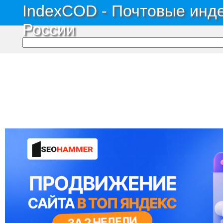
IndexCOD - Почтовые инде
России