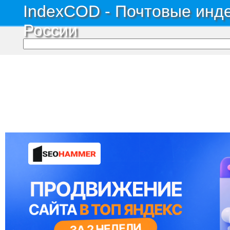
IndexCOD - Почтовые инде
России