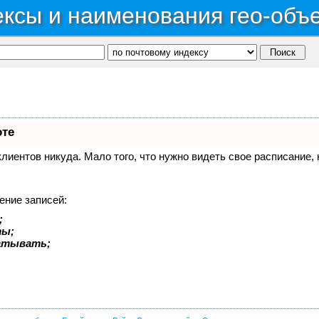
ксы и наименования гео-объ
оте
 клиентов никуда. Мало того, что нужно видеть свое расписание
ение записей:
;
ты;
батывать;