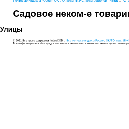
Почтовые индексы России, ОКАТО, коды ИФНС, коды регионов ГИБДД
→
Авт
Садовое неком-е товар
Улицы
© 2021 Все права защищены. IndexCOD ::
Все почтовые индексы России, ОКАТО, коды ИФН
Вся информация на сайте предоставлена исключительно в ознокомительных целях, некоторые