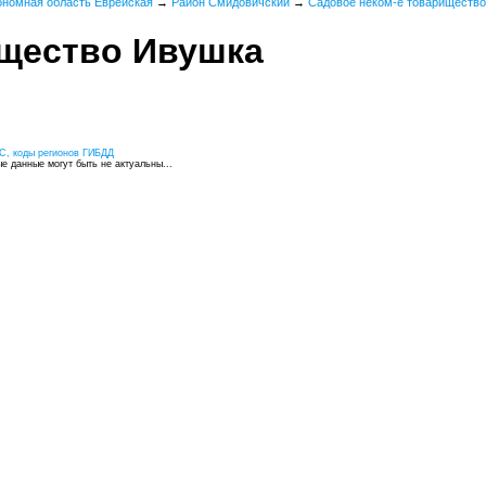
ономная область Еврейская
→
Район Смидовичский
→
Садовое неком-е товариществ
ищество Ивушка
С, коды регионов ГИБДД
 данные могут быть не актуальны...