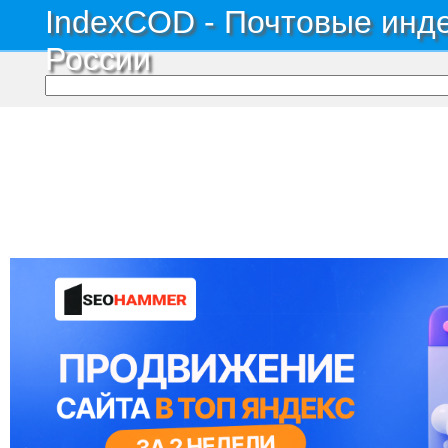
IndexCOD - Почтовые инде
России