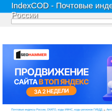
IndexCOD - Почтовые инде
России
Почтовые индексы России, ОКАТО, коды ИФНС, коды регионов ГИБДД
→
Авт