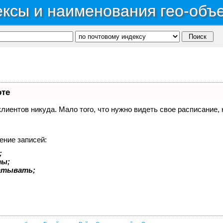
ксы и наименования гео-объ
оте
 клиентов никуда. Мало того, что нужно видеть свое расписание
ение записей:
;
ты;
батывать;