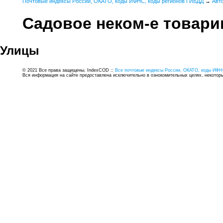
Почтовые индексы России, ОКАТО, коды ИФНС, коды регионов ГИБДД
→
Авт
Садовое неком-е товари
Улицы
© 2021 Все права защищены. IndexCOD ::
Все почтовые индексы России, ОКАТО, коды ИФН
Вся информация на сайте предоставлена исключительно в ознокомительных целях, некоторые