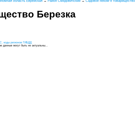
ономная область Еврейская
→
Район Смидовичский
→
Садовое неком-е товарищество
щество Березка
С, коды регионов ГИБДД
 данные могут быть не актуальны...