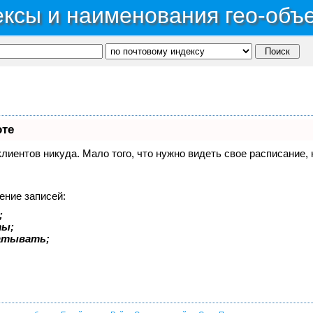
ксы и наименования гео-объ
оте
 клиентов никуда. Мало того, что нужно видеть свое расписание
ение записей:
;
ты;
батывать;