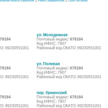
ономная область Еврейская
→
Район Смидовичский
→
Село Песчаное
ул. Молодежная
79184
Почтовый индекс:
679184
Код ИФНС: 7907
О: 99230551001
Районный код ОКАТО: 99230551001
ул. Полевая
79184
Почтовый индекс:
679184
Код ИФНС: 7907
О: 99230551001
Районный код ОКАТО: 99230551001
пер. Урминский
79184
Почтовый индекс:
679184
Код ИФНС: 7907
О: 99230551001
Районный код ОКАТО: 99230551001