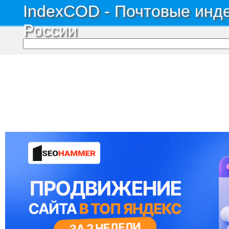
IndexCOD - Почтовые инде
России