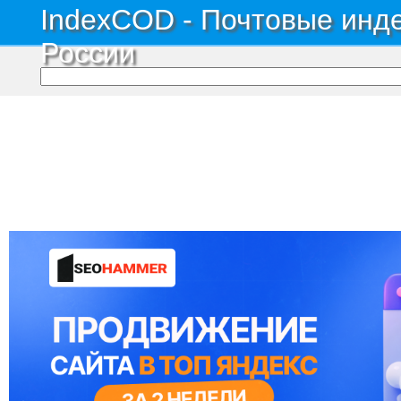
IndexCOD - Почтовые инде
России