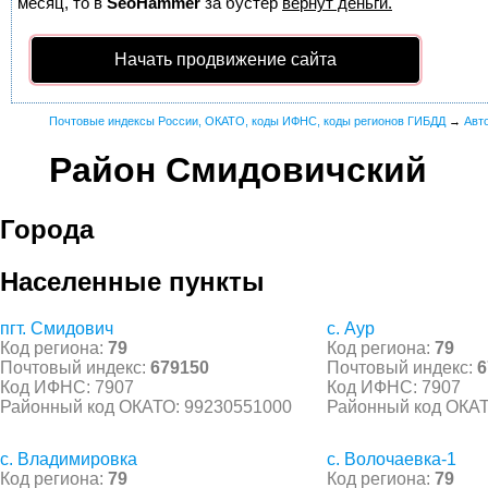
месяц, то в
SeoHammer
за бустер
вернут деньги.
Начать продвижение сайта
Почтовые индексы России, ОКАТО, коды ИФНС, коды регионов ГИБДД
→
Авт
Район Смидовичский
Города
Населенные пункты
пгт. Смидович
с. Аур
Код региона:
79
Код региона:
79
Почтовый индекс:
679150
Почтовый индекс:
6
Код ИФНС: 7907
Код ИФНС: 7907
Районный код ОКАТО: 99230551000
Районный код ОКАТ
с. Владимировка
с. Волочаевка-1
Код региона:
79
Код региона:
79