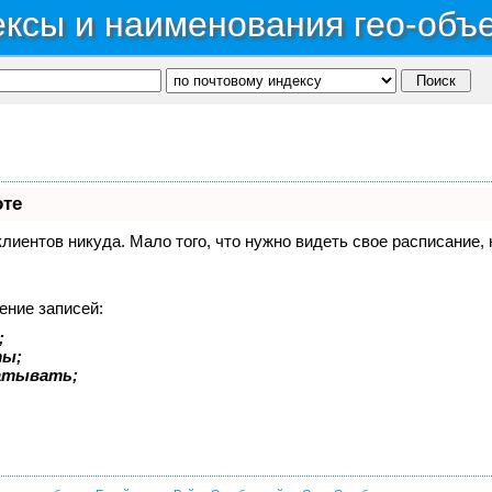
ксы и наименования гео-объ
оте
 клиентов никуда. Мало того, что нужно видеть свое расписание
ение записей:
;
ты;
батывать;