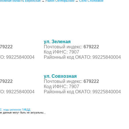
ономная область Еврейская
→
Район Октябрьский
→
Село Столбовое
ул. Зеленая
79222
Почтовый индекс:
679222
Код ИФНС: 7907
О: 99225840004
Районный код ОКАТО: 99225840004
ул. Совхозная
79222
Почтовый индекс:
679222
Код ИФНС: 7907
О: 99225840004
Районный код ОКАТО: 99225840004
С, коды регионов ГИБДД
 данные могут быть не актуальны...