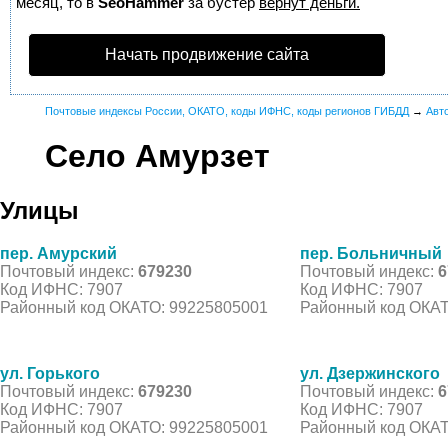
месяц, то в
SeoHammer
за бустер
вернут деньги.
Начать продвижение сайта
Почтовые индексы России, ОКАТО, коды ИФНС, коды регионов ГИБДД
→
Авт
Село Амурзет
Улицы
пер. Амурский
пер. Больничный
Почтовый индекс:
679230
Почтовый индекс:
6
Код ИФНС: 7907
Код ИФНС: 7907
Районный код ОКАТО: 99225805001
Районный код ОКАТ
ул. Горького
ул. Дзержинского
Почтовый индекс:
679230
Почтовый индекс:
6
Код ИФНС: 7907
Код ИФНС: 7907
Районный код ОКАТО: 99225805001
Районный код ОКАТ