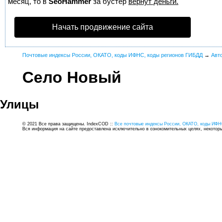
месяц, то в
SeoHammer
за бустер
вернут деньги.
Начать продвижение сайта
Почтовые индексы России, ОКАТО, коды ИФНС, коды регионов ГИБДД
→
Авт
Село Новый
Улицы
© 2021 Все права защищены. IndexCOD ::
Все почтовые индексы России, ОКАТО, коды ИФН
Вся информация на сайте предоставлена исключительно в ознокомительных целях, некоторые