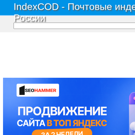
IndexCOD - Почтовые инде
России